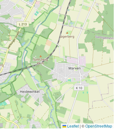
Leaflet
|
©
OpenStreetMap