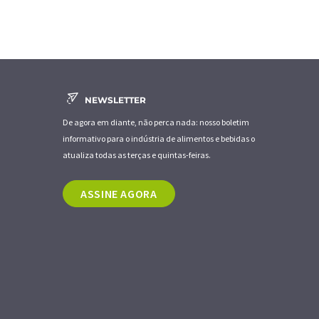
NEWSLETTER
De agora em diante, não perca nada: nosso boletim
informativo para o indústria de alimentos e bebidas o
atualiza todas as terças e quintas-feiras.
ASSINE AGORA