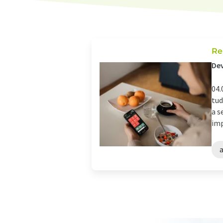
Re
Dev
04.
tud
a s
imp
a