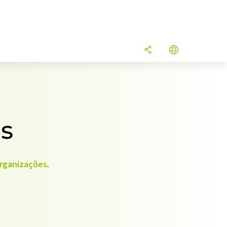
as
rganizações
.