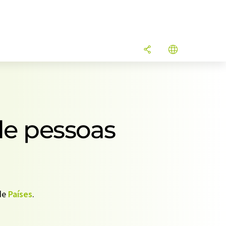
de pessoas
 de
Países
.