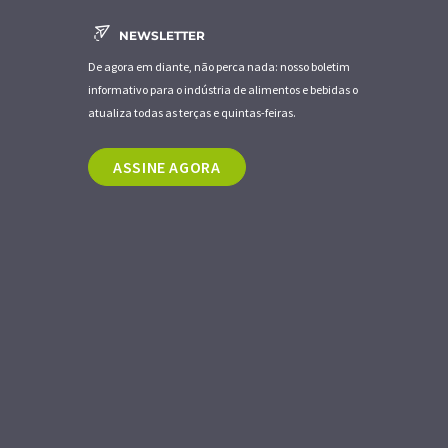
NEWSLETTER
De agora em diante, não perca nada: nosso boletim
informativo para o indústria de alimentos e bebidas o
atualiza todas as terças e quintas-feiras.
ASSINE AGORA