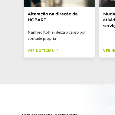
Alteração na direção da
Mudan
HOBART
ativi
serv
Manfred Kohler deixa o cargo por
vontade própria
VER NOTÍCIAS
VER N
Ainda não encontrou a notícia certa?