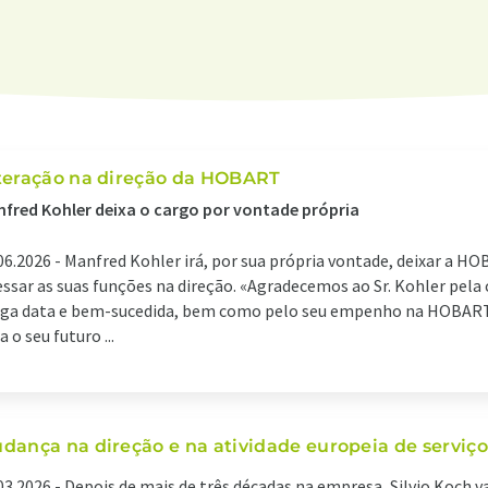
teração na direção da HOBART
fred Kohler deixa o cargo por vontade própria
06.2026 -
Manfred Kohler irá, por sua própria vontade, deixar a H
essar as suas funções na direção. «Agradecemos ao Sr. Kohler pela
ga data e bem-sucedida, bem como pelo seu empenho na HOBART
a o seu futuro ...
dança na direção e na atividade europeia de servi
03.2026 -
Depois de mais de três décadas na empresa, Silvio Koch v