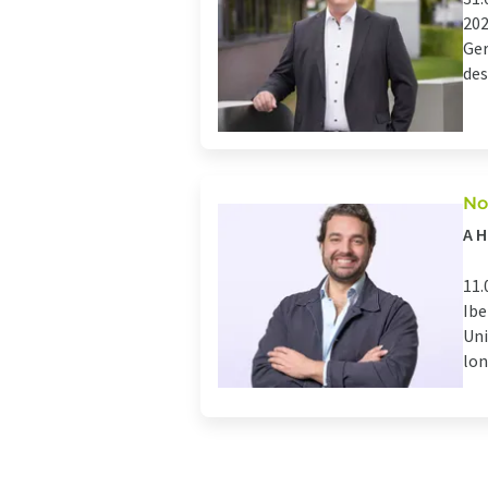
202
Ger
des
No
A H
11.
Ibe
Uni
lon