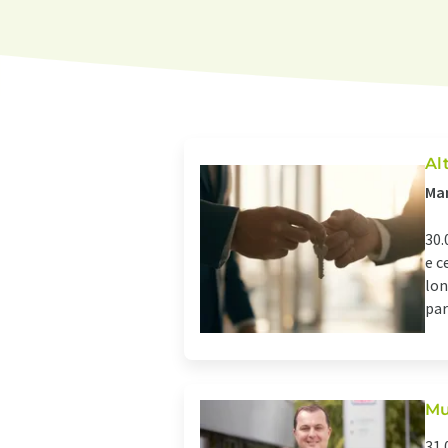
Al
Man
30.
e c
lon
par
Mu
31.