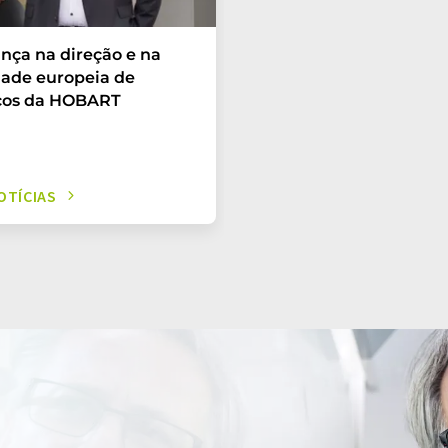
ça na direção e na
dade europeia de
iços da HOBART
OTÍCIAS