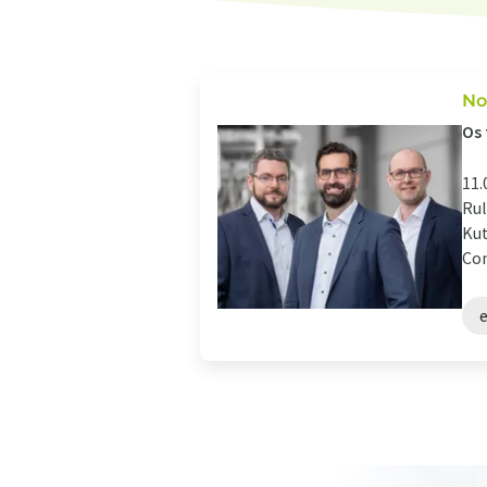
No
Os 
11.
Rul
Kut
Con