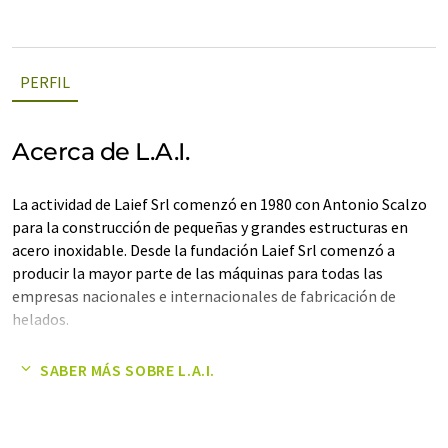
PERFIL
Acerca de L.A.I.
La actividad de Laief Srl comenzó en 1980 con Antonio Scalzo
para la construcción de pequeñas y grandes estructuras en
acero inoxidable. Desde la fundación Laief Srl comenzó a
producir la mayor parte de las máquinas para todas las
empresas nacionales e internacionales de fabricación de
helados.
Nota: Este artículo ha sido traducido utilizando un sistema
SABER MÁS SOBRE L.A.I.
informático sin intervención humana. LUMITOS ofrece estas
traducciones automáticas para presentar una gama más
amplia de empresas. Como este artículo ha sido traducido con