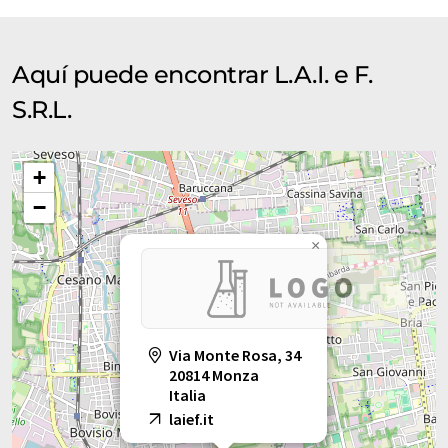
traducción automática, es posible que contenga errores de
vocabulario, sintaxis o gramática. El artículo original en Inglés
se puede encontrar
aquí
.
Aquí puede encontrar L.A.I. e F.
S.R.L.
+
−
×
Via Monte Rosa, 34
20814 Monza
Italia
laief.it