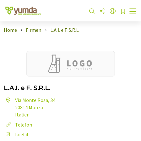
Home
Firmen
L.A.I. e F. S.R.L.
L.A.I. e F. S.R.L.
Via Monte Rosa, 34
20814 Monza
Italien
Telefon
laief.it