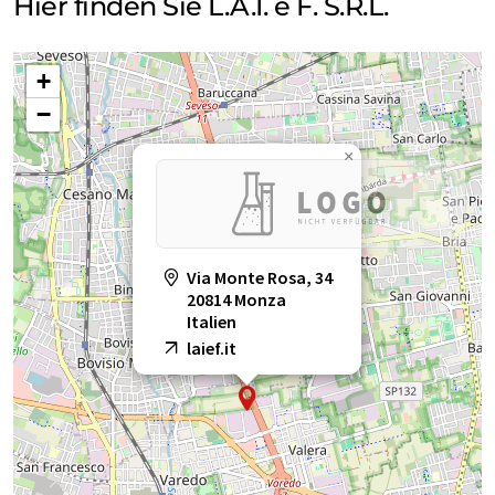
Hier finden Sie L.A.I. e F. S.R.L.
+
−
×
Via Monte Rosa, 34
20814 Monza
Italien
laief.it