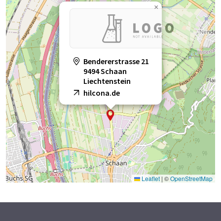
×
Bendererstrasse 21
9494 Schaan
Liechtenstein
hilcona.de
Leaflet
|
©
OpenStreetMap