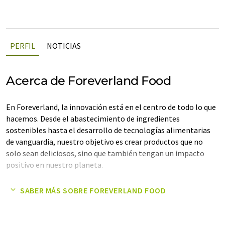
PERFIL
NOTICIAS
Acerca de Foreverland Food
En Foreverland, la innovación está en el centro de todo lo que
hacemos. Desde el abastecimiento de ingredientes
sostenibles hasta el desarrollo de tecnologías alimentarias
de vanguardia, nuestro objetivo es crear productos que no
solo sean deliciosos, sino que también tengan un impacto
positivo en nuestro planeta.
Nota: Este artículo ha sido traducido utilizando un sistema
SABER MÁS SOBRE FOREVERLAND FOOD
informático sin intervención humana. LUMITOS ofrece estas
traducciones automáticas para presentar una gama más
amplia de empresas. Como este artículo ha sido traducido con