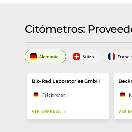
Citómetros: Proveed
Alemania
Suiza
Franci
Bio-Rad Laboratories GmbH
Beck
Feldkirchen
K
VER EMPRESA
VER E