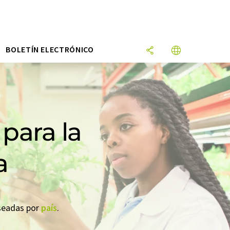
N
BOLETÍN ELECTRÓNICO
para la
a
eseadas por
país
.