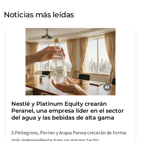
puede ponerse en contacto con usted por correo
electrónico a efectos publicitarios o de investigación de
Noticias más leídas
mercado y opinión. Puede revocar en todo momento su
consentimiento sin efecto retroactivo y sin necesidad
de indicar los motivos informando por correo postal a
LUMITOS AG, Ernst-Augustin-Str. 2, 12489 Berlín
(Alemania) o por correo electrónico a
revoke@lumitos.com
. Además, en cada correo
electrónico se incluye un enlace para anular la
suscripción al boletín informativo correspondiente.
Nestlé y Platinum Equity crearán
Peranel, una empresa líder en el sector
del agua y las bebidas de alta gama
S.Pellegrino, Perrier y Acqua Panna crecerán de forma
más independiente bajo un mismo techo