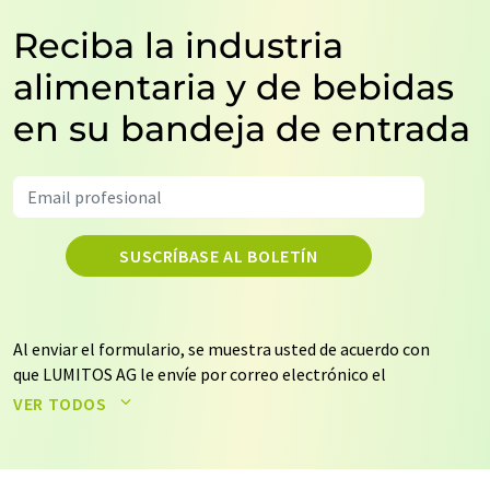
Reciba la industria
alimentaria y de bebidas
en su bandeja de entrada
SUSCRÍBASE AL BOLETÍN
Al enviar el formulario, se muestra usted de acuerdo con
que LUMITOS AG le envíe por correo electrónico el
boletín o boletines seleccionados anteriormente. Sus
VER TODOS
datos no se facilitarán a terceros. El almacenamiento y
el procesamiento de sus datos se realiza sobre la base
de nuestra
política de protección de datos
. LUMITOS