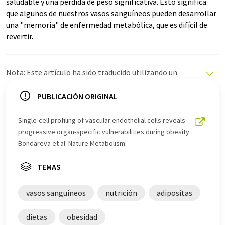
saludable y una pérdida de peso significativa. Esto significa
que algunos de nuestros vasos sanguíneos pueden desarrollar
una "memoria" de enfermedad metabólica, que es difícil de
revertir.
Nota: Este artículo ha sido traducido utilizando un
sistema informático sin intervención humana. LUMITOS
ofrece estas traducciones automáticas para presentar
PUBLICACIÓN ORIGINAL
una gama más amplia de noticias de actualidad. Como
este artículo ha sido traducido con traducción
Single-cell profiling of vascular endothelial cells reveals
automática, es posible que contenga errores de
progressive organ-specific vulnerabilities during obesity
vocabulario, sintaxis o gramática. El artículo original en
Bondareva et al. Nature Metabolism.
Inglés se puede encontrar
aquí
.
TEMAS
vasos sanguíneos
nutrición
adipositas
dietas
obesidad