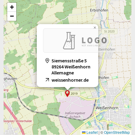
+
−
×
Siemensstraße 5
89264 Weißenhorn
Allemagne
weissenhorner.de
Leaflet
|
©
OpenStreetMap