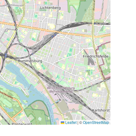
Leaflet
|
©
OpenStreetMap