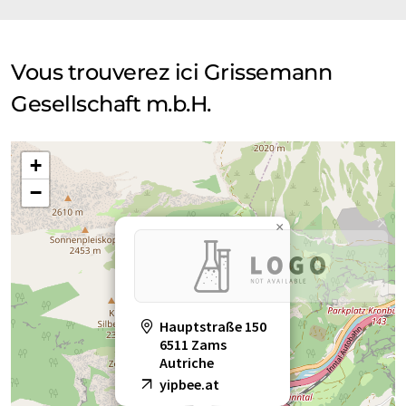
Vous trouverez ici Grissemann
Gesellschaft m.b.H.
+
−
×
Hauptstraße 150
6511 Zams
Autriche
yipbee.at