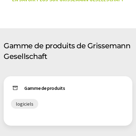
informatique sans intervention humaine. LUMITOS propose
ces traductions automatiques pour présenter un plus large
éventail de présentations d'entreprise. Comme cet article a été
traduit avec traduction automatique, il est possible qu'il
contienne des erreurs de vocabulaire, de syntaxe ou de
grammaire. L'article original dans Anglais peut être trouvé
ici
.
Gamme de produits de Grissemann
Gesellschaft
Gamme de produits
logiciels