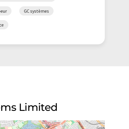
peur
GC systèmes
ce
ems Limited