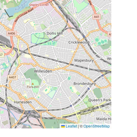
Leaflet
|
©
OpenStreetMap