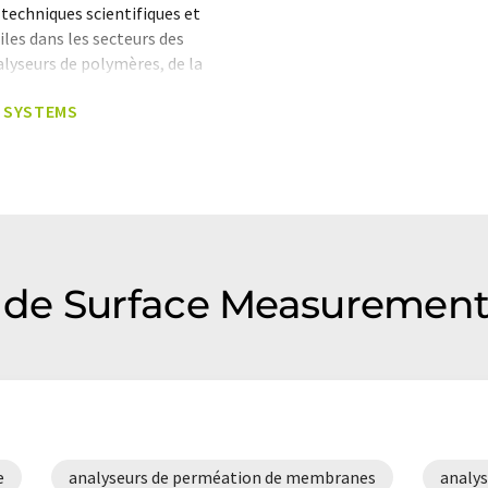
techniques scientifiques et
iles dans les secteurs des
lyseurs de polymères, de la
tilisée par des centaines de
T SYSTEMS
 monde entier.
formatique sans intervention
ues pour présenter un plus
 article a été traduit avec
 des erreurs de vocabulaire, de
is peut être trouvé
ici
.
de Surface Measurement
e
analyseurs de perméation de membranes
analys