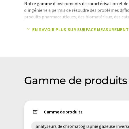
Notre gamme d'instruments de caractérisation et de 
d'ingénierie a permis de résoudre des problèmes diffic
produits pharmaceutiques, des biomatériaux, des cata
chimie, des cosmétiques et de l'alimentation, et est u
EN SAVOIR PLUS SUR SURFACE MEASUREMEN
laboratoires et d'universités de premier plan dans le
Note: Cet article a été traduit à l'aide d'un système in
humaine. LUMITOS propose ces traductions automatiq
large éventail de présentations d'entreprise. Comme cet
traduction automatique, il est possible qu'il contienne
syntaxe ou de grammaire. L'article original dans Angla
Gamme de produits 
Gamme de produits
analyseurs de chromatographie gazeuse invers