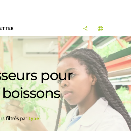
ETTER
isseurs pour
s boissons
rs filtrés par
type