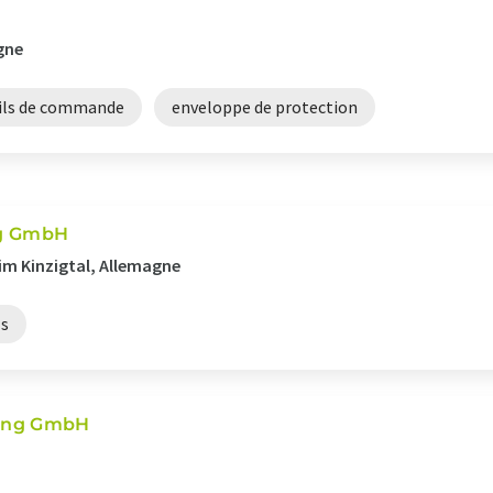
gne
ils de commande
enveloppe de protection
g GmbH
 im Kinzigtal, Allemagne
ls
lung GmbH