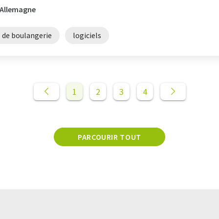
, Allemagne
l de boulangerie
logiciels
1
2
3
4
PARCOURIR TOUT