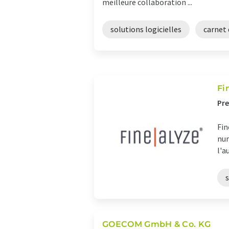
meilleure collaboration ...
solutions logicielles
carnet 
Fi
Pre
Fin
num
l'a
s
GOECOM GmbH & Co. KG