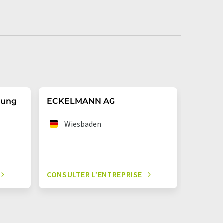
sung
ECKELMANN AG
up to 
Wiesbaden
Wör
CONSULTER L’ENTREPRISE
CONSUL