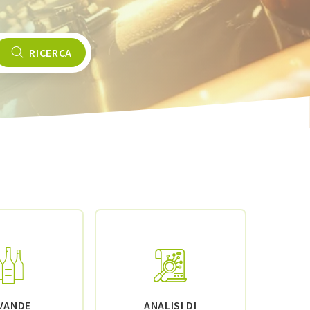
RICERCA
VANDE
ANALISI DI
MAT