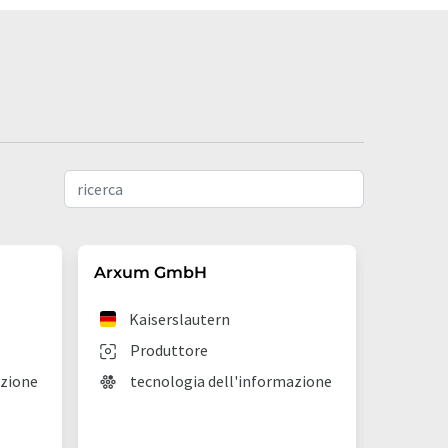
Arxum GmbH
ADDIP
Kaiserslautern
Saa
Produttore
Pro
azione
tecnologia dell'informazione
Tec