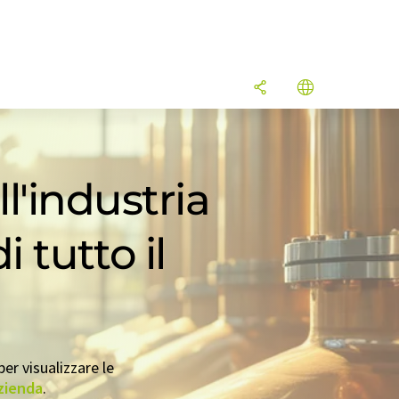
ll'industria
 tutto il
er visualizzare le
azienda
.