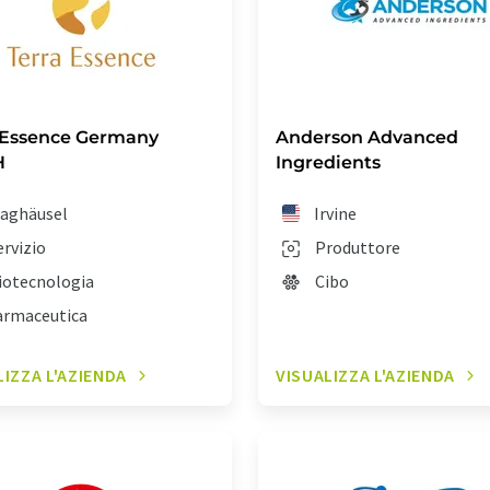
 Essence Germany
Anderson Advanced
H
Ingredients
aghäusel
Irvine
ervizio
Produttore
iotecnologia
Cibo
armaceutica
LIZZA L'AZIENDA
VISUALIZZA L'AZIENDA