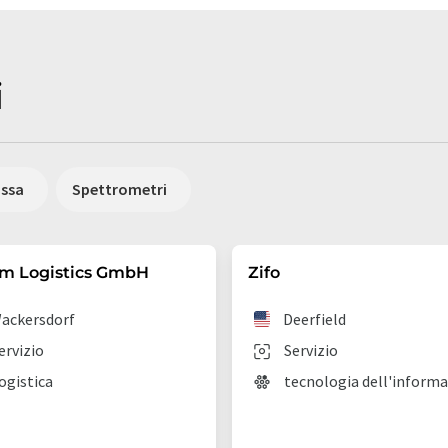
i
assa
Spettrometri
em Logistics GmbH
Zifo
ackersdorf
Deerfield
ervizio
Servizio
ogistica
tecnologia dell'inform