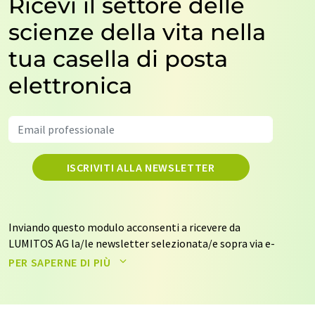
Ricevi il settore delle
scienze della vita nella
tua casella di posta
elettronica
ISCRIVITI ALLA NEWSLETTER
Inviando questo modulo acconsenti a ricevere da
LUMITOS AG la/le newsletter selezionata/e sopra via e-
mail. I tuoi dati non saranno trasmessi a terzi. I tuoi dati
PER SAPERNE DI PIÙ
saranno archiviati ed elaborati in conformità con le
nostre
norme sulla protezione dei dati
. LUMITOS può
contattarti via e-mail per scopi pubblicitari o per