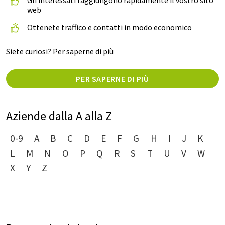
web
Ottenete traffico e contatti in modo economico
Siete curiosi? Per saperne di più
PER SAPERNE DI PIÙ
Aziende dalla A alla Z
0-9
A
B
C
D
E
F
G
H
I
J
K
L
M
N
O
P
Q
R
S
T
U
V
W
X
Y
Z