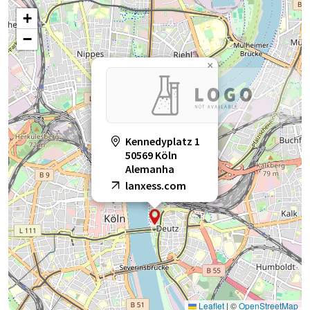
+
−
×
Kennedyplatz 1
50569 Köln
Alemanha
lanxess.com
Leaflet
|
©
OpenStreetMap