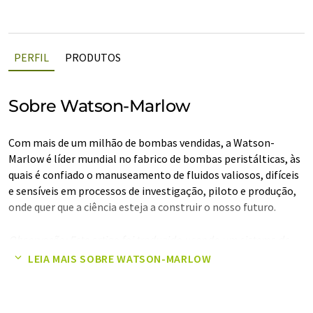
PERFIL
PRODUTOS
Sobre Watson-Marlow
Com mais de um milhão de bombas vendidas, a Watson-
Marlow é líder mundial no fabrico de bombas peristálticas, às
quais é confiado o manuseamento de fluidos valiosos, difíceis
e sensíveis em processos de investigação, piloto e produção,
onde quer que a ciência esteja a construir o nosso futuro.
Observação: Este artigo foi traduzido usando um sistema de
computador sem intervenção humana. A LUMITOS oferece
LEIA MAIS SOBRE WATSON-MARLOW
essas traduções automáticas para apresentar uma gama mais
ampla de apresentações da empresa. Como este artigo foi
traduzido com tradução automática, é possível que ele