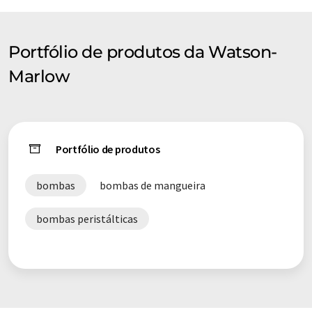
contenha erros de vocabulário, sintaxe ou gramática. O artigo
original em Inglês pode ser encontrado
aqui
.
Portfólio de produtos da Watson-
Marlow
Portfólio de produtos
bombas
bombas de mangueira
bombas peristálticas