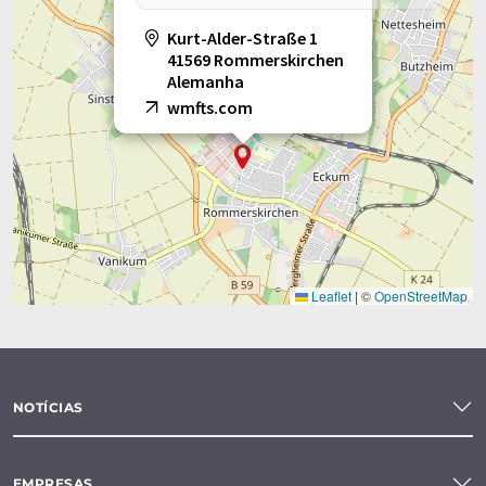
Kurt-Alder-Straße 1
41569 Rommerskirchen
Alemanha
wmfts.com
Leaflet
|
©
OpenStreetMap
NOTÍCIAS
EMPRESAS