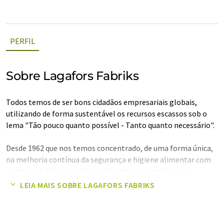
PERFIL
Sobre Lagafors Fabriks
Todos temos de ser bons cidadãos empresariais globais,
utilizando de forma sustentável os recursos escassos sob o
lema "Tão pouco quanto possível - Tanto quanto necessário".
Desde 1962 que nos temos concentrado, de uma forma única,
na melhoria contínua da segurança e higiene alimentar com
custos reduzidos, minimizando o impacto ambiental e
melhorando o ambiente de trabalho.
LEIA MAIS SOBRE LAGAFORS FABRIKS
A Lagafors fornece soluções completas de higiene, desde
sistemas de limpeza fixos e móveis a máquinas de lavar loiça e