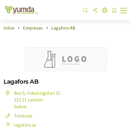
Início
Empresas
Lagafors AB
Lagafors AB
Box 5, Industrigatan 32
312 21 Laholm
Suécia
Telefone
lagafors.se