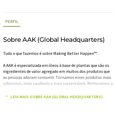
PERFIL
Sobre AAK (Global Headquarters)
Tudo o que fazemos é sobre Making Better Happen™.
A AAK é especializada em óleos à base de plantas que são os
ingredientes de valor agregado em muitos dos produtos que
as pessoas adoram consumir. Tornamos esses produtos mais
saborosos, mais saudáveis e mais sustentáveis. Melhoramos a
sua experiência sensorial - dando a sensação de boca mais
sedosa no chocolate premium, a textura mais suculenta num
LEIA MAIS SOBRE AAK (GLOBAL HEADQUARTERS)
hambúrguer à base de plantas e a aparência mais inchada
numa massa com baixo teor de gordura. Podemos também
otimizar a sua produção, substituindo os ingredientes