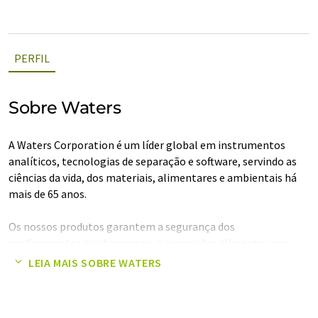
PERFIL
Sobre Waters
A Waters Corporation é um líder global em instrumentos
analíticos, tecnologias de separação e software, servindo as
ciências da vida, dos materiais, alimentares e ambientais há
mais de 65 anos.
Os nossos produtos garantem a segurança dos
medicamentos que tomamos, a pureza dos alimentos que
comemos e da água que bebemos, e a qualidade e durabilidade
LEIA MAIS SOBRE WATERS
dos produtos que usamos todos os dias. Juntamente com os
nossos clientes, em laboratórios de todo o mundo,
fornecemos conhecimentos científicos para melhorar a saúde