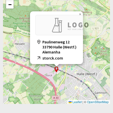
−
×
Paulinenweg 12
33790 Halle (Westf.)
Alemanha
storck.com
Leaflet
|
©
OpenStreetMap