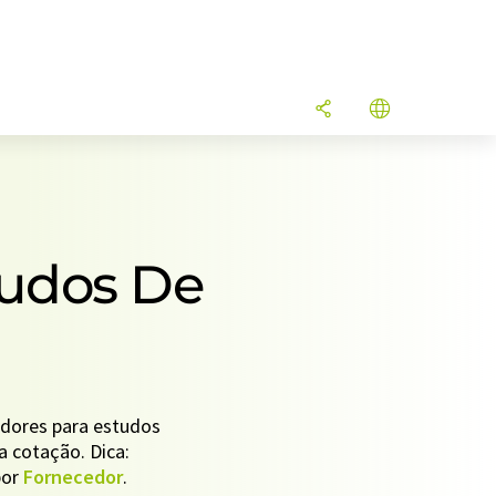
tudos De
edores para estudos
a cotação. Dica:
por
Fornecedor
.