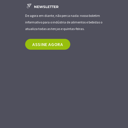
NEWSLETTER
De agora em diante, não perca nada: nosso boletim
informativo para o indústria de alimentos e bebidas o
atualiza todas as terças e quintas-feiras.
ASSINE AGORA