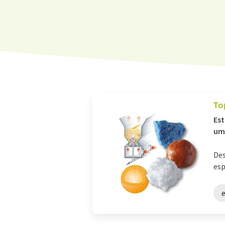
To
Est
um
Des
esp
e