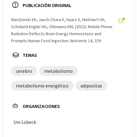
ofrece estas traducciones automáticas para presentar
PUBLICACIÓN ORIGINAL
una gama más amplia de noticias de actualidad. Como
este artículo ha sido traducido con traducción
Wardzinski EK, Jauch-Chara K, Haars S, Melchert UH,
automática, es posible que contenga errores de
Scholand-Engler HG, Oltmanns KM, (2022): Mobile Phone
vocabulario, sintaxis o gramática. El artículo original en
Radiation Deflects Brain Energy Homeostasis and
Alemán se puede encontrar
aquí
.
Prompts Human Food Ingestion. Nutrients 14, 339
TEMAS
cerebro
metabolismo
metabolismo energético
adipositas
ORGANIZACIONES
Uni Lübeck