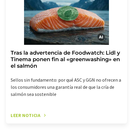
revoke@lumitos.com
. Además, en cada correo
electrónico se incluye un enlace para anular la
suscripción al boletín informativo correspondiente.
Tras la advertencia de Foodwatch: Lidl y
Tinema ponen fin al «greenwashing» en
el salmón
Sellos sin fundamento: por qué ASC y GGN no ofrecen a
los consumidores una garantía real de que la cría de
salmón sea sostenible
LEER NOTICIA