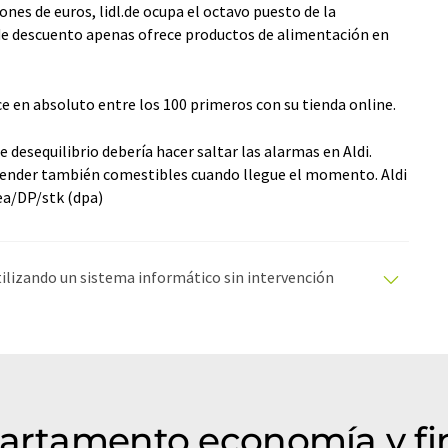
nes de euros, lidl.de ocupa el octavo puesto de la
a de descuento apenas ofrece productos de alimentación en
 en absoluto entre los 100 primeros con su tienda online.
desequilibrio debería hacer saltar las alarmas en Aldi.
a y vender también comestibles cuando llegue el momento. Aldi
ea/DP/stk (dpa)
utilizando un sistema informático sin intervención
ciones automáticas para presentar una gama más
 este artículo ha sido traducido con traducción
rores de vocabulario, sintaxis o gramática. El artículo
r
aquí
.
partamento economía y f