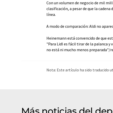
Con un volumen de negocio de mil millo
clasificación, a pesar de que la caden
línea.
A modo de comparación: Aldi no aparece
Heinemann está convencido de que este 
"Para Lidl es fácil tirar de la palanc
no está ni mucho menos preparada"/r
Nota: Este artículo ha sido traducido 
humana. LUMITOS ofrece estas traduc
amplia de noticias de actualidad. Como
automática, es posible que contenga er
original en Alemán se puede encontra
Más noticias del de