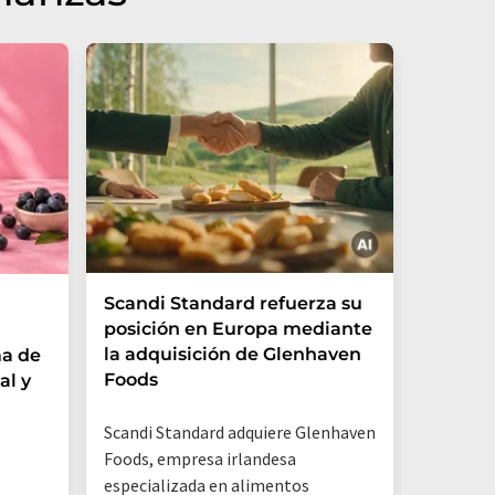
Scandi Standard refuerza su
Las beb
posición en Europa mediante
trampa
la adquisición de Glenhaven
ma de
Foods
al y
Un análi
por la O
Scandi Standard adquiere Glenhaven
Renania 
Foods, empresa irlandesa
que los e
especializada en alimentos
y otros 