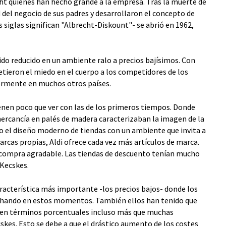
cht quienes han hecho grande a la empresa. Tras la muerte de
 del negocio de sus padres y desarrollaron el concepto de
s siglas significan "Albrecht-Diskount"- se abrió en 1962,
rtido reducido en un ambiente ralo a precios bajísimos. Con
 metieron el miedo en el cuerpo a los competidores de los
rmente en muchos otros países.
ienen poco que ver con las de los primeros tiempos. Donde
 mercancía en palés de madera caracterizaban la imagen de la
o el diseño moderno de tiendas con un ambiente que invita a
arcas propias, Aldi ofrece cada vez más artículos de marca.
 compra agradable. Las tiendas de descuento tenían mucho
 Kecskes.
racterística más importante -los precios bajos- donde los
chando en estos momentos. También ellos han tenido que
 en términos porcentuales incluso más que muchas
es. Esto se debe a que el drástico aumento de los costes