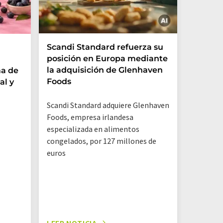
Scandi Standard refuerza su
Las beb
posición en Europa mediante
trampa
la adquisición de Glenhaven
ma de
Foods
al y
Un análi
por la O
Scandi Standard adquiere Glenhaven
Renania 
Foods, empresa irlandesa
que los e
especializada en alimentos
y otros 
congelados, por 127 millones de
contenie
euros
LEER NOTICIA
LEER NO