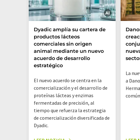
Dyadic amplía su cartera de
Danon
productos lácteos
creac
comerciales sin origen
conju
animal mediante un nuevo
nueva
acuerdo de desarrollo
secto
estratégico
La nue
El nuevo acuerdo se centra en la
a Dano
comercialización y el desarrollo de
Herman
proteínas lácteas y enzimas
común
fermentadas de precisión, al
tiempo que refuerza la estrategia
de comercialización diversificada de
Dyadic.
LEER NOTICIA
LEER 