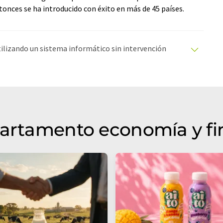
tonces se ha introducido con éxito en más de 45 países.
utilizando un sistema informático sin intervención
ciones automáticas para presentar una gama más
 este artículo ha sido traducido con traducción
rores de vocabulario, sintaxis o gramática. El artículo
r
aquí
.
partamento economía y f