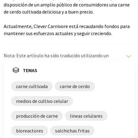
disposición de un amplio público de consumidores una carne
de cerdo cultivada deliciosa y a buen precio.
Actualmente, Clever Carnivore está recaudando fondos para
mantener sus esfuerzos actuales y seguir creciendo.
Nota: Este artículo ha sido traducido utilizando un
sistema informático sin intervención humana. LUMITOS
ofrece estas traducciones automáticas para presentar
TEMAS
una gama más amplia de noticias de actualidad. Como
este artículo ha sido traducido con traducción
carne cultivada
carne de cerdo
automática, es posible que contenga errores de
vocabulario, sintaxis o gramática. El artículo original en
medios de cultivo celular
Inglés se puede encontrar
aquí
.
producción de carne
lineas celulares
bioreactores
salchichas fritas