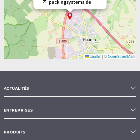
packingsystems.de
Leaflet
|
©
OpenStreetMap
ACTUALITÉS
ENTREPRISES
PRODUITS