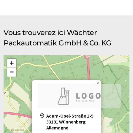
contienne des erreurs de vocabulaire, de syntaxe ou de
grammaire. L'article original dans Anglais peut être trouvé
ici
.
Vous trouverez ici Wächter
Packautomatik GmbH & Co. KG
+
−
×
Adam-Opel-Straße 1-5
33181 Wünnenberg
Allemagne