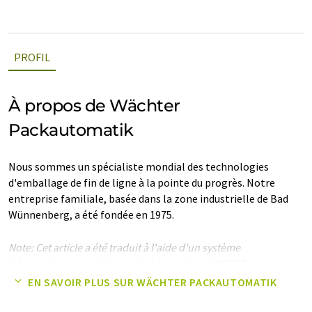
PROFIL
À propos de Wächter
Packautomatik
Nous sommes un spécialiste mondial des technologies
d'emballage de fin de ligne à la pointe du progrès. Notre
entreprise familiale, basée dans la zone industrielle de Bad
Wünnenberg, a été fondée en 1975.
Note: Cet article a été traduit à l'aide d'un système
informatique sans intervention humaine. LUMITOS propose
ces traductions automatiques pour présenter un plus large
EN SAVOIR PLUS SUR WÄCHTER PACKAUTOMATIK
éventail de présentations d'entreprise. Comme cet article a été
traduit avec traduction automatique, il est possible qu'il