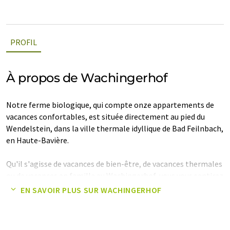
PROFIL
À propos de Wachingerhof
Notre ferme biologique, qui compte onze appartements de
vacances confortables, est située directement au pied du
Wendelstein, dans la ville thermale idyllique de Bad Feilnbach,
en Haute-Bavière.
Qu'il s'agisse de vacances de bien-être, de vacances thermales
ou de vacances en famille au Wachingerhof, vous vous sentirez
comme chez vous dans nos appartements de vacances
EN SAVOIR PLUS SUR WACHINGERHOF
lumineux et confortables (la plupart avec quatre étoiles et
tous non-fumeurs).