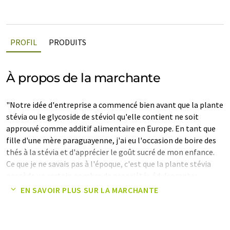
PROFIL
PRODUITS
À propos de la marchante
"Notre idée d'entreprise a commencé bien avant que la plante
stévia ou le glycoside de stéviol qu'elle contient ne soit
approuvé comme additif alimentaire en Europe. En tant que
fille d'une mère paraguayenne, j'ai eu l'occasion de boire des
thés à la stévia et d'apprécier le goût sucré de mon enfance.
Ce que je ne savais pas à l'époque, c'est que la plante stévia
possède un certain nombre de propriétés édulcorantes
positives par rapport au sucre et aux édulcorants artificiels.
EN SAVOIR PLUS SUR LA MARCHANTE
Elle ne contient pas de calories, inhibe la formation de
plaques et abaisse la tension artérielle. C'était le point de
départ du TeeFee".