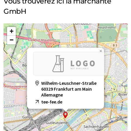
Vous trouverez ici la marchante
GmbH
+
−
×
Wilhelm-Leuschner-Straße
60329 Frankfurt am Main
Allemagne
tee-fee.de