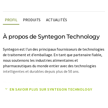
PROFIL
PRODUITS
ACTUALITÉS
À propos de Syntegon Technology
Syntegon est l'un des principaux fournisseurs de technologies
de traitement et d'emballage. En tant que partenaire fiable,
nous soutenons les industries alimentaires et
pharmaceutiques du monde entier avec des technologies
intelligentes et durables depuis plus de 50 ans.
Note: Cet article a été traduit à l'aide d'un système
informatique sans intervention humaine. LUMITOS propose
EN SAVOIR PLUS SUR SYNTEGON TECHNOLOGY
ces traductions automatiques pour présenter un plus large
éventail de présentations d'entreprise. Comme cet article a été
traduit avec traduction automatique, il est possible qu'il