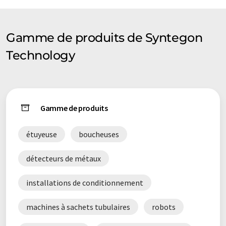
contienne des erreurs de vocabulaire, de syntaxe ou de
grammaire. L'article original dans Anglais peut être trouvé
ici
.
Gamme de produits de Syntegon
Technology
Gamme de produits
étuyeuse
boucheuses
détecteurs de métaux
installations de conditionnement
machines à sachets tubulaires
robots