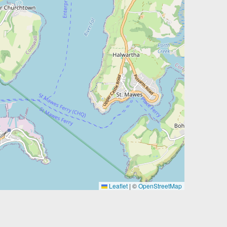
Leaflet
|
©
OpenStreetMap