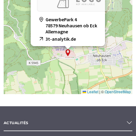
GewerbePark 4
78579 Neuhausen ob Eck
Allemagne
3t-analytik.de
Leaflet
|
©
OpenStreetMap
ACTUALITÉS