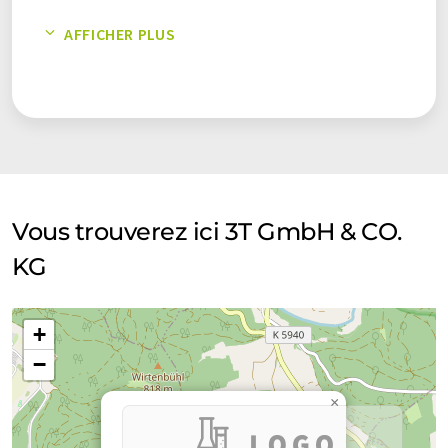
traduit avec traduction automatique, il est possible qu'il
unités de commande
AFFICHER PLUS
contienne des erreurs de vocabulaire, de syntaxe ou de
grammaire. L'article original dans Anglais peut être trouvé
ici
.
Vous trouverez ici 3T GmbH & CO.
KG
+
−
×