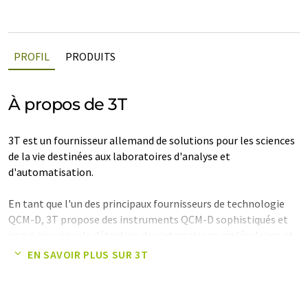
PROFIL
PRODUITS
À propos de 3T
3T est un fournisseur allemand de solutions pour les sciences
de la vie destinées aux laboratoires d'analyse et
d'automatisation.
En tant que l'un des principaux fournisseurs de technologie
QCM-D, 3T propose des instruments QCM-D sophistiqués et
conviviaux pour la détection des interactions moléculaires et
des phénomènes électrochimiques.
EN SAVOIR PLUS SUR 3T
AUREA gTOXXs est une solution unique pour l'évaluation
automatisée de la génotoxicité basée sur la lecture de la