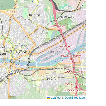
Leaflet
|
©
OpenStreetMap