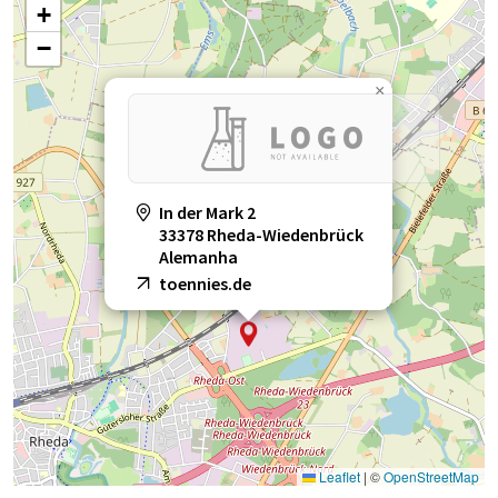
+
−
×
In der Mark 2
33378 Rheda-Wiedenbrück
Alemanha
toennies.de
Leaflet
|
©
OpenStreetMap