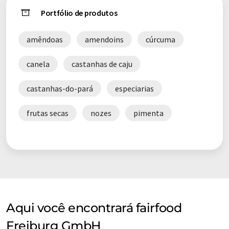
Portfólio de produtos
amêndoas
amendoins
cúrcuma
canela
castanhas de caju
castanhas-do-pará
especiarias
frutas secas
nozes
pimenta
Aqui você encontrará fairfood
Freiburg GmbH