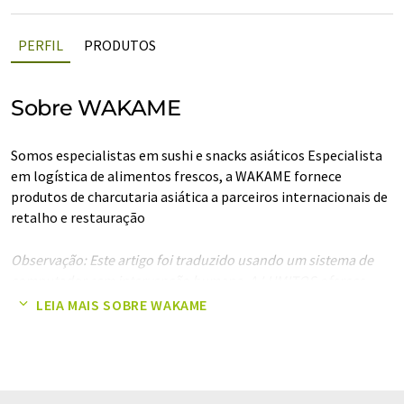
PERFIL
PRODUTOS
Sobre WAKAME
Somos especialistas em sushi e snacks asiáticos Especialista
em logística de alimentos frescos, a WAKAME fornece
produtos de charcutaria asiática a parceiros internacionais de
retalho e restauração
Observação: Este artigo foi traduzido usando um sistema de
computador sem intervenção humana. A LUMITOS oferece
essas traduções automáticas para apresentar uma gama mais
LEIA MAIS SOBRE WAKAME
ampla de apresentações da empresa. Como este artigo foi
traduzido com tradução automática, é possível que ele
contenha erros de vocabulário, sintaxe ou gramática. O artigo
original em Inglês pode ser encontrado
aqui
.