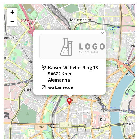
+
−
×
Kaiser-Wilhelm-Ring 13
50672 Köln
Alemanha
wakame.de