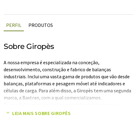
PERFIL
PRODUTOS
Sobre Giropès
A nossa empresa é especializada na conceção,
desenvolvimento, construção e fabrico de balanças
industriais. Inclui uma vasta gama de produtos que vão desde
balanças, plataformas e pesagem móvel até indicadores e
células de carga. Para além disso, a Giropès tem uma segunda
marca, a Baxtran, com a qual comercializamos.
Comercializamos com toda a gama de produtos que se
referem a pequenas pesagens como balanças, plataformas,
LEIA MAIS SOBRE GIROPÈS
indicadores e pesos de precisão. Dispomos de uma grande
variedade de produtos, de modo a podermos satisfazer as
diferentes necessidades dos nossos clientes, oferecendo