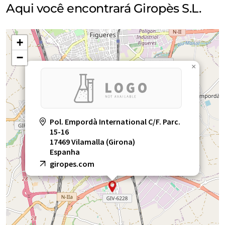
Aqui você encontrará Giropès S.L.
+
−
×
Pol. Empordà International C/F. Parc.
15-16
17469 Vilamalla (Girona)
Espanha
giropes.com