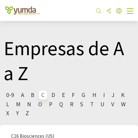
Empresas de A
a Z
0-9
A
B
C
D
E
F
G
H
I
J
K
L
M
N
O
P
Q
R
S
T
U
V
W
X
Y
Z
C16 Biosciences (US)