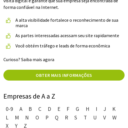
visita digital e garante que sua empresa seja encontrada de
forma confiável na Internet.
A alta visibilidade fortalece o reconhecimento de sua
marca
As partes interessadas acessam seu site rapidamente
Você obtém tráfego e leads de forma econômica
Curioso? Saiba mais agora
OBTER MAIS INFORMAÇÕES
Empresas de A a Z
0-9
A
B
C
D
E
F
G
H
I
J
K
L
M
N
O
P
Q
R
S
T
U
V
W
X
Y
Z