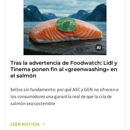
LUMITOS AG, Ernst-Augustin-Str. 2, 12489 Berlín
(Alemania) o por correo electrónico a
revoke@lumitos.com
. Además, en cada correo
electrónico se incluye un enlace para anular la
suscripción al boletín informativo correspondiente.
Tras la advertencia de Foodwatch: Lidl y
Tinema ponen fin al «greenwashing» en
el salmón
Sellos sin fundamento: por qué ASC y GGN no ofrecen a
los consumidores una garantía real de que la cría de
salmón sea sostenible
LEER NOTICIA