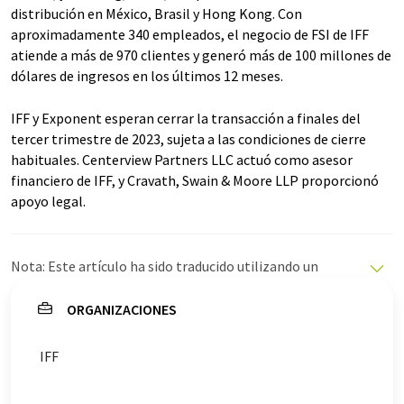
distribución en México, Brasil y Hong Kong. Con
aproximadamente 340 empleados, el negocio de FSI de IFF
atiende a más de 970 clientes y generó más de 100 millones de
dólares de ingresos en los últimos 12 meses.
IFF y Exponent esperan cerrar la transacción a finales del
tercer trimestre de 2023, sujeta a las condiciones de cierre
habituales. Centerview Partners LLC actuó como asesor
financiero de IFF, y Cravath, Swain & Moore LLP proporcionó
apoyo legal.
Nota: Este artículo ha sido traducido utilizando un
sistema informático sin intervención humana. LUMITOS
ofrece estas traducciones automáticas para presentar
ORGANIZACIONES
una gama más amplia de noticias de actualidad. Como
este artículo ha sido traducido con traducción
IFF
automática, es posible que contenga errores de
vocabulario, sintaxis o gramática. El artículo original en