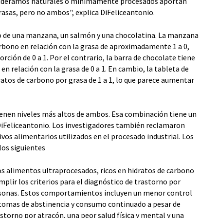
nsideramos naturales o mínimamente procesados aportan
asas, pero no ambos", explica DiFeliceantonio.
lo de una manzana, un salmón y una chocolatina. La manzana
rbono en relación con la grasa de aproximadamente 1 a 0,
ción de 0 a 1. Por el contrario, la barra de chocolate tiene
n relación con la grasa de 0 a 1. En cambio, la tableta de
atos de carbono por grasa de 1 a 1, lo que parece aumentar
enen niveles más altos de ambos. Esa combinación tiene un
 DiFeliceantonio. Los investigadores también reclamaron
ivos alimentarios utilizados en el procesado industrial. Los
 los siguientes
s alimentos ultraprocesados, ricos en hidratos de carbono
plir los criterios para el diagnóstico de trastorno por
sonas. Estos comportamientos incluyen un menor control
íntomas de abstinencia y consumo continuado a pesar de
storno por atracón, una peor salud física y mental y una