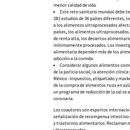
menor calidad de vida.
Este reto sanitario mundial debe te
281 estudios de 36 países diferentes, l
a los alimentos ultraprocesados afecta
países, los alimentos ultraprocesados s
de renta alta, los desiertos alimentari
mínimamente procesados. Los investig
alimentaria dependen más de los alime
adicción a la comida.
Considerar algunos alimentos como 
de la justicia social, la atención clínica
México -impuestos, etiquetado y market
de la compra de alimentos ricos en azúc
un programa de reducción de la sal se 
coronaria.
Los coautores son expertos internaciona
señalización de recompensa intestino-
y trastornos alimentarios. Reclaman m
ultraprocesados,