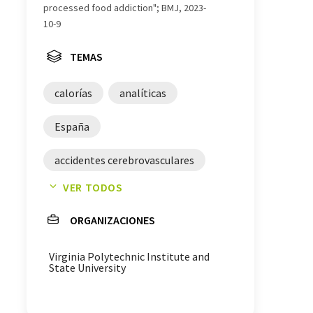
processed food addiction"; BMJ, 2023-
10-9
TEMAS
calorías
analíticas
España
accidentes cerebrovasculares
VER TODOS
cerebro
medicina
México
ORGANIZACIONES
obesidad
Reino Unido
Virginia Polytechnic Institute and
Brasil
agricultura
State University
carbohidratos
salud