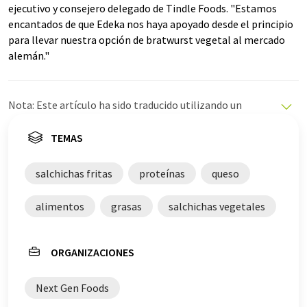
ejecutivo y consejero delegado de Tindle Foods. "Estamos
encantados de que Edeka nos haya apoyado desde el principio
para llevar nuestra opción de bratwurst vegetal al mercado
alemán."
Nota: Este artículo ha sido traducido utilizando un
sistema informático sin intervención humana. LUMITOS
ofrece estas traducciones automáticas para presentar
TEMAS
una gama más amplia de noticias de actualidad. Como
este artículo ha sido traducido con traducción
salchichas fritas
proteínas
queso
automática, es posible que contenga errores de
vocabulario, sintaxis o gramática. El artículo original en
alimentos
grasas
salchichas vegetales
Alemán se puede encontrar
aquí
.
ORGANIZACIONES
Next Gen Foods