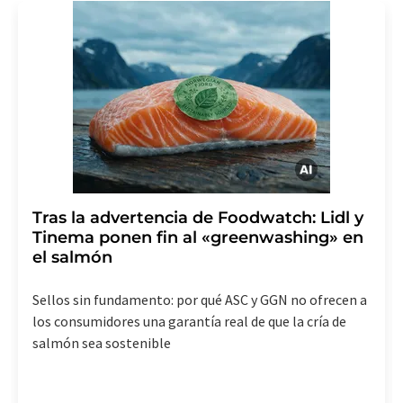
de indicar los motivos informando por correo postal a
LUMITOS AG, Ernst-Augustin-Str. 2, 12489 Berlín
(Alemania) o por correo electrónico a
revoke@lumitos.com
. Además, en cada correo
electrónico se incluye un enlace para anular la
suscripción al boletín informativo correspondiente.
Tras la advertencia de Foodwatch: Lidl y
Tinema ponen fin al «greenwashing» en
el salmón
Sellos sin fundamento: por qué ASC y GGN no ofrecen a
los consumidores una garantía real de que la cría de
salmón sea sostenible