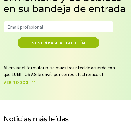
en su bandeja de entrada
SUSCRÍBASE AL BOLETÍN
Al enviar el formulario, se muestra usted de acuerdo con
que LUMITOS AG le envíe por correo electrónico el
boletín o boletines seleccionados anteriormente. Sus
VER TODOS
datos no se facilitarán a terceros. El almacenamiento y
el procesamiento de sus datos se realiza sobre la base
de nuestra
política de protección de datos
. LUMITOS
puede ponerse en contacto con usted por correo
electrónico a efectos publicitarios o de investigación de
Noticias más leídas
mercado y opinión. Puede revocar en todo momento su
consentimiento sin efecto retroactivo y sin necesidad