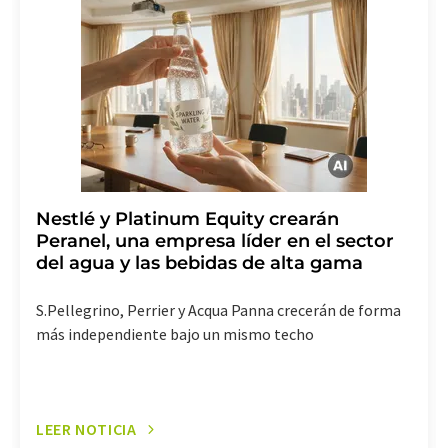
LUMITOS AG, Ernst-Augustin-Str. 2, 12489 Berlín
(Alemania) o por correo electrónico a
revoke@lumitos.com
. Además, en cada correo
electrónico se incluye un enlace para anular la
suscripción al boletín informativo correspondiente.
Nestlé y Platinum Equity crearán
Peranel, una empresa líder en el sector
del agua y las bebidas de alta gama
S.Pellegrino, Perrier y Acqua Panna crecerán de forma
más independiente bajo un mismo techo
LEER NOTICIA