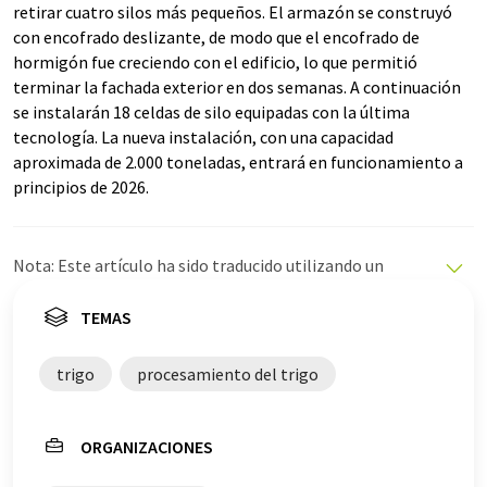
retirar cuatro silos más pequeños. El armazón se construyó
con encofrado deslizante, de modo que el encofrado de
hormigón fue creciendo con el edificio, lo que permitió
terminar la fachada exterior en dos semanas. A continuación
se instalarán 18 celdas de silo equipadas con la última
tecnología. La nueva instalación, con una capacidad
aproximada de 2.000 toneladas, entrará en funcionamiento a
principios de 2026.
Nota: Este artículo ha sido traducido utilizando un
sistema informático sin intervención humana. LUMITOS
ofrece estas traducciones automáticas para presentar
TEMAS
una gama más amplia de noticias de actualidad. Como
este artículo ha sido traducido con traducción
trigo
procesamiento del trigo
automática, es posible que contenga errores de
vocabulario, sintaxis o gramática. El artículo original en
Inglés se puede encontrar
aquí
.
ORGANIZACIONES