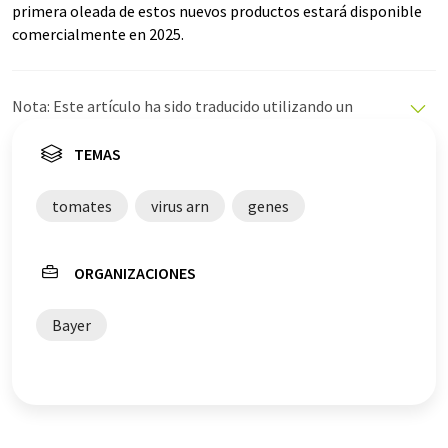
primera oleada de estos nuevos productos estará disponible
comercialmente en 2025.
Nota: Este artículo ha sido traducido utilizando un
sistema informático sin intervención humana. LUMITOS
ofrece estas traducciones automáticas para presentar
TEMAS
una gama más amplia de noticias de actualidad. Como
este artículo ha sido traducido con traducción
tomates
virus arn
genes
automática, es posible que contenga errores de
vocabulario, sintaxis o gramática. El artículo original en
Inglés se puede encontrar
aquí
.
ORGANIZACIONES
Bayer