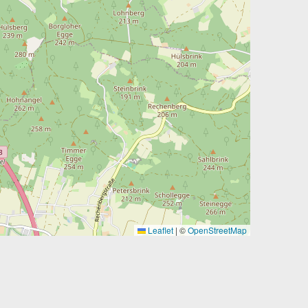
Leaflet
|
©
OpenStreetMap