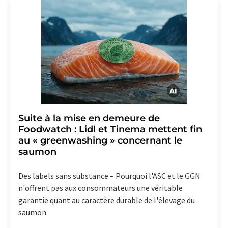
Allemagne ou par e-mail à
revoke@lumitos.com
avec
effet pour l'avenir. De plus, chaque courriel contient un
lien pour se désabonner de la newsletter
correspondante.
Suite à la mise en demeure de
Foodwatch : Lidl et Tinema mettent fin
au « greenwashing » concernant le
saumon
Des labels sans substance – Pourquoi l'ASC et le GGN
n'offrent pas aux consommateurs une véritable
garantie quant au caractère durable de l'élevage du
saumon