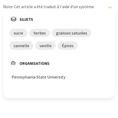
Note: Cet article a été traduit à l'aide d'un système
informatique sans intervention humaine. LUMITOS
propose ces traductions automatiques pour présenter
SUJETS
un plus large éventail d'actualités. Comme cet article a
été traduit avec traduction automatique, il est possible
sucre
herbes
graisses saturées
qu'il contienne des erreurs de vocabulaire, de syntaxe ou
de grammaire. L'article original dans Anglais peut être
cannelle
vanille
Épices
trouvé
ici
.
ORGANISATIONS
Pennsylvania State University