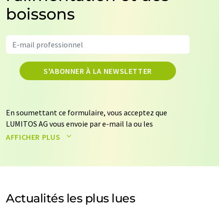
boissons
S'ABONNER À LA NEWSLETTER
En soumettant ce formulaire, vous acceptez que
LUMITOS AG vous envoie par e-mail la ou les
newsletters sélectionnées ci-dessus. Vos données ne
AFFICHER PLUS
seront pas transmises à des tiers. Vos données seront
stockées et traitées conformément à nos
règles de
protection des données
. LUMITOS peut vous contacter
par e-mail à des fins publicitaires ou d'études de marché
et d'opinion. Vous pouvez à tout moment révoquer
Actualités les plus lues
votre consentement sans indication de motifs à
LUMITOS AG, Ernst-Augustin-Str. 2, 12489 Berlin,