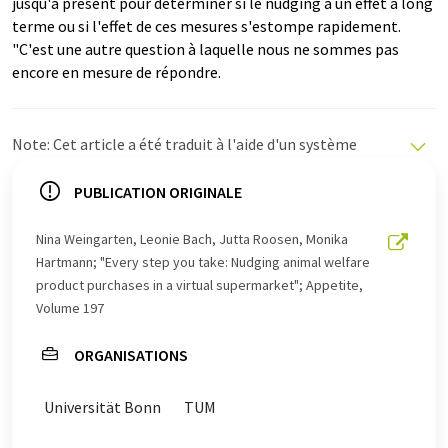
jusqu'à présent pour déterminer si le nudging a un effet à long
terme ou si l'effet de ces mesures s'estompe rapidement.
"C'est une autre question à laquelle nous ne sommes pas
encore en mesure de répondre.
Note: Cet article a été traduit à l'aide d'un système
informatique sans intervention humaine. LUMITOS
propose ces traductions automatiques pour présenter
PUBLICATION ORIGINALE
un plus large éventail d'actualités. Comme cet article a
été traduit avec traduction automatique, il est possible
Nina Weingarten, Leonie Bach, Jutta Roosen, Monika
qu'il contienne des erreurs de vocabulaire, de syntaxe ou
Hartmann; "Every step you take: Nudging animal welfare
de grammaire. L'article original dans Anglais peut être
product purchases in a virtual supermarket"; Appetite,
trouvé
ici
.
Volume 197
ORGANISATIONS
Universität Bonn
TUM